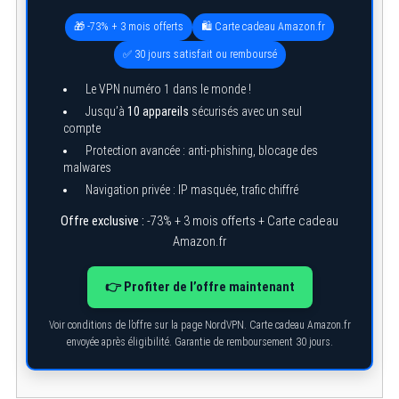
🎁 -73% + 3 mois offerts
🛍️ Carte cadeau Amazon.fr
S
✅ 30 jours satisfait ou remboursé
e
a
Le VPN numéro 1 dans le monde !
r
Jusqu’à
10 appareils
sécurisés avec un seul
c
h
compte
f
Protection avancée : anti-phishing, blocage des
o
malwares
r
:
Navigation privée : IP masquée, trafic chiffré
Offre exclusive :
-73% + 3 mois offerts + Carte cadeau
Amazon.fr
👉 Profiter de l’offre maintenant
Voir conditions de l’offre sur la page NordVPN. Carte cadeau Amazon.fr
envoyée après éligibilité. Garantie de remboursement 30 jours.