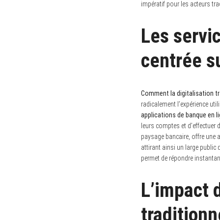
impératif pour les acteurs tr
Les servic
centrée su
Comment la digitalisation tr
radicalement l’expérience util
applications de banque en l
leurs comptes et d’effectuer 
paysage bancaire, offre une a
attirant ainsi un large publ
permet de répondre instantan
L’impact 
traditionn
S