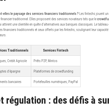
nt-elles le paysage des services financiers traditionnels ?
Les fintechs jouent un 
 financier traditionnel. Elles proposent des services novateurs tels que le
crowdfu
ui attirent une clientèle en quête d’alternatives aux banques classiques. Le tableau 
s financiers traditionnels et ceux offerts par les fintechs, soulignant leur capaci
eurs.
vices Traditionnels
Services Fintech
ues, Crédit Agricole
Prêts P2P, Mintos
ptes d’épargne
Plateformes de crowdfunding
ments bancaires
Portefeuilles numériques, PayPal
t régulation : des défis à s