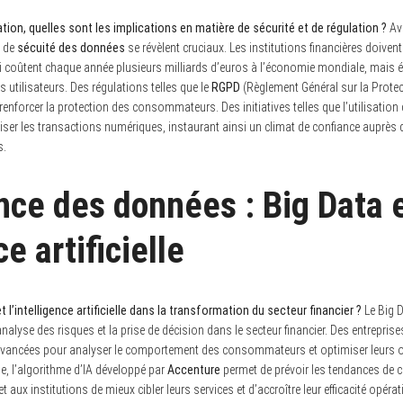
sation, quelles sont les implications en matière de sécurité et de régulation ?
Ave
x de
sécuité des données
se révèlent cruciaux. Les institutions financières doive
ui coûtent chaque année plusieurs milliards d’euros à l’économie mondiale, mais 
 utilisateurs. Des régulations telles que le
RGPD
(Règlement Général sur la Prote
forcer la protection des consommateurs. Des initiatives telles que l’utilisation d
uriser les transactions numériques, instaurant ainsi un climat de confiance auprès 
s.
nce des données : Big Data 
ce artificielle
t l’intelligence artificielle dans la transformation du secteur financier ?
Le Big Da
nalyse des risques et la prise de décision dans le secteur financier. Des entreprise
avancées pour analyser le comportement des consommateurs et optimiser leurs of
le, l’algorithme d’IA développé par
Accenture
permet de prévoir les tendances de
 aux institutions de mieux cibler leurs services et d’accroître leur efficacité opérat