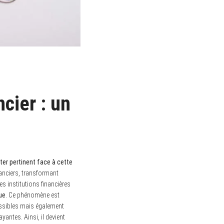
ncier : un
ter pertinent face à cette
nanciers, transformant
s institutions financières
ue
. Ce phénomène est
ssibles mais également
antes. Ainsi, il devient