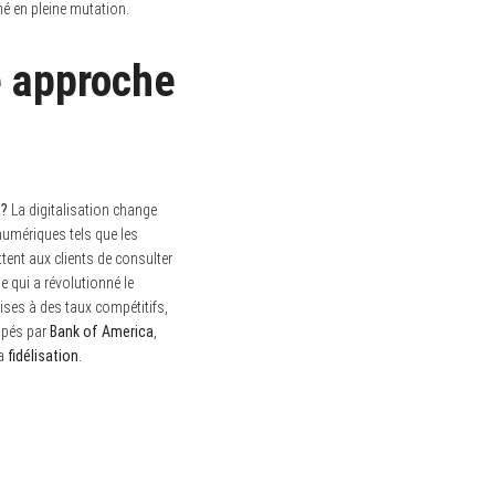
hé en pleine mutation.
e approche
 ?
La digitalisation change
 numériques tels que les
ent aux clients de consulter
 qui a révolutionné le
ises à des taux compétitifs,
oppés par
Bank of America
,
la
fidélisation
.