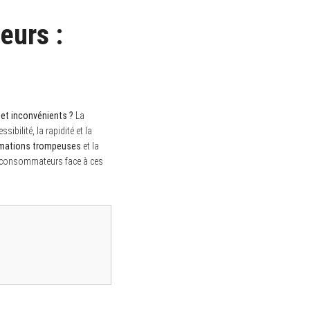
eurs :
 et inconvénients ?
La
bilité, la rapidité et la
rmations trompeuses
et la
s consommateurs face à ces