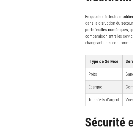
e
a
r
En quoi les fintechs modifie
c
h
dans la disruption du secteur
f
portefeuilles numériques
, q
o
comparaison entre les service
r
:
changeants des consommat
Type de Service
Ser
Prêts
Banq
Épargne
Com
Transferts d’argent
Vire
Sécurité e