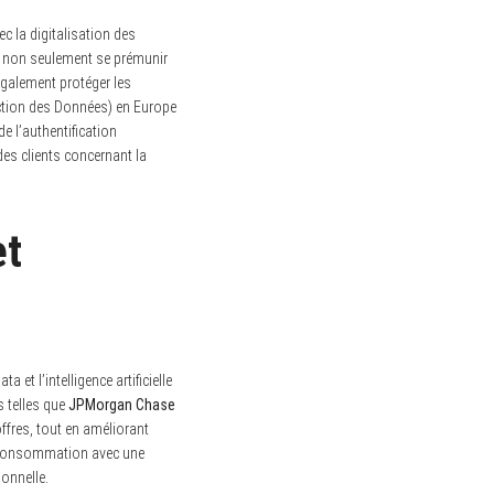
c la digitalisation des
nt non seulement se prémunir
également protéger les
ction des Données) en Europe
e l’authentification
des clients concernant la
et
ta et l’intelligence artificielle
s telles que
JPMorgan Chase
fres, tout en améliorant
 consommation avec une
ionnelle.