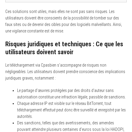
Ces solutions sont utiles, mais elles ne sont pas sans risques. Les
utilisateurs doivent être conscients de la possibilité de tomber sur des
faux sites ou de devenir des cibles pour des logiciels malveillants. Ainsi,
une vigilance constante est de mise.
S
Risques juridiques et techniques : Ce que les
e
a
utilisateurs doivent savoir
r
c
h
Le téléchargement via Cpasbien s’accompagne de risques non
f
négligeables. Les utilisateurs doivent prendre conscience des implications
o
juridiques graves, notamment :
r
:
Le partage d’œuvres protégées par des droits d’auteur sans
autorisation constitue une infraction légale, passible de sanctions.
Chaque adresse IP est visible sur le réseau BitTorrent, tout
téléchargement effectué peut donc être surveillé et enregistré par les
autorités.
Des sanctions, telles que des avertissements, des amendes
pouvant atteindre plusieurs centaines d’euros sous la loi HADOPI,