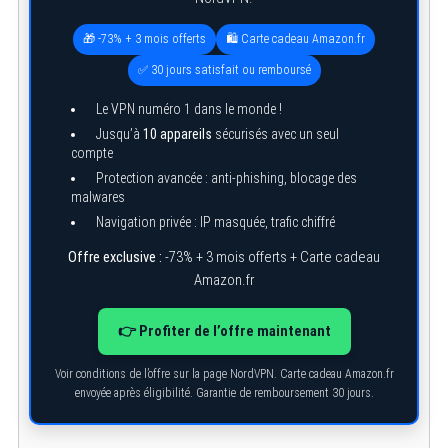
🎁 -73% + 3 mois offerts
🛍️ Carte cadeau Amazon.fr
✅ 30 jours satisfait ou remboursé
Le VPN numéro 1 dans le monde !
Jusqu’à
10 appareils
sécurisés avec un seul
compte
Protection avancée : anti-phishing, blocage des
malwares
Navigation privée : IP masquée, trafic chiffré
Offre exclusive :
-73% + 3 mois offerts + Carte cadeau
Amazon.fr
👉 Profiter de l’offre maintenant
Voir conditions de l’offre sur la page NordVPN. Carte cadeau Amazon.fr
envoyée après éligibilité. Garantie de remboursement 30 jours.