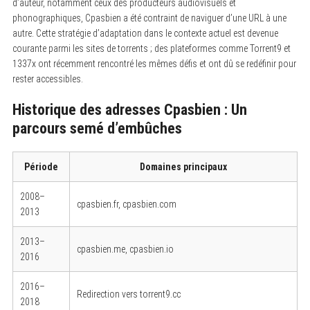
d’auteur, notamment ceux des producteurs audiovisuels et
phonographiques, Cpasbien a été contraint de naviguer d’une URL à une
autre. Cette stratégie d’adaptation dans le contexte actuel est devenue
courante parmi les sites de torrents ; des plateformes comme Torrent9 et
1337x ont récemment rencontré les mêmes défis et ont dû se redéfinir pour
rester accessibles.
Historique des adresses Cpasbien : Un
parcours semé d’embûches
Période
Domaines principaux
2008–
cpasbien.fr, cpasbien.com
2013
2013–
cpasbien.me, cpasbien.io
2016
2016–
Redirection vers torrent9.cc
2018