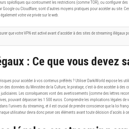
eurs spécifiques qui contournent les restrictions (comme TOR), ou configurer des
 par Google ou Cloudflare, sont d’autres moyens pratiques pour accéder au site. 
 également votre vie privée sur le web.
rer que votre VPN est activé avant d’accéder à des sites de streaming illégaux po
égaux : Ce que vous devez s
risques pour accéder à vos contenus préférés ? Utiliser DarkiWorld expose les util
on des données du Ministère de la Culture, le piratage, c’est-à-dire accéder à des
es judiciaires. Les conséquences vont des avertissements (comme des lettres re
tives, pouvant dépasser les 1 500 euros. Comprendre les implications légales de v
dans l’univers du streaming, et il est crucial de prendre conscience que la loi franç
Chaque utilisateur devra donc peser ces éléments avant toute décision d’accès à ce