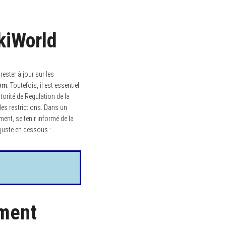
kiWorld
ster à jour sur les
com
. Toutefois, il est essentiel
torité de Régulation de la
des restrictions. Dans un
ent, se tenir informé de la
z juste en dessous :
mment