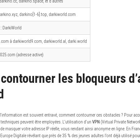
darkino.cc, darkino.space, et d’autres
arkino.xyz, darkino[1-6].top, darkiworld.com
:
DarkiWorld
.com à darkiworld9.com, darkiworld.al, darki.world
025.com (adresse active)
ontourner les bloqueurs d’
d
’information est souvent entravé, comment contourner ces obstacles ? Pour accé
techniques peuvent être employées. L’utilisation d’un
VPN
(Virtual Private Networ
t de masquer votre adresse IP réelle, vous rendant ainsi anonyme en ligne. En Franc
Europe Digitale révélant que près de 35 % des jeunes adultes l’ont déjà utilisé pou