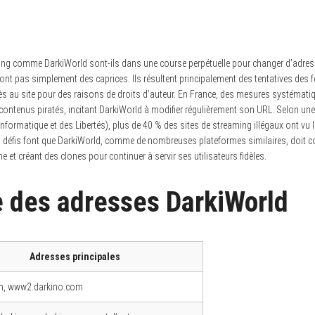
ming comme DarkiWorld sont-ils dans une course perpétuelle pour changer d’adre
ont pas simplement des caprices. Ils résultent principalement des tentatives des 
ccès au site pour des raisons de droits d’auteur. En France, des mesures systémati
ontenus piratés, incitant DarkiWorld à modifier régulièrement son URL. Selon une
formatique et des Libertés), plus de 40 % des sites de streaming illégaux ont vu 
s défis font que DarkiWorld, comme de nombreuses plateformes similaires, doit c
t créant des clones pour continuer à servir ses utilisateurs fidèles.
e des adresses DarkiWorld
Adresses principales
m, www2.darkino.com