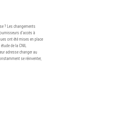
sse ? Les changements
fournisseurs d’accès à
ques ont été mises en place
 étude de la CNIL
leur adresse changer au
onstamment se réinventer,