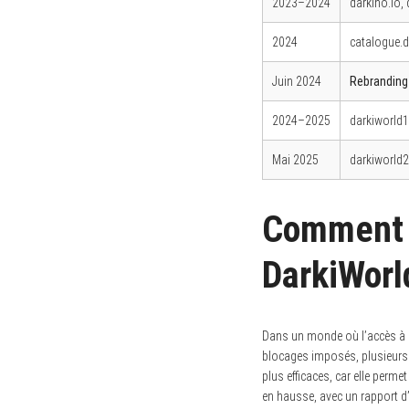
2023–2024
darkino.io, 
2024
catalogue.d
Juin 2024
Rebranding 
2024–2025
darkiworld1
Mai 2025
darkiworld2
Comment c
DarkiWorl
Dans un monde où l’accès à l
blocages imposés, plusieurs 
plus efficaces, car elle perme
en hausse, avec un rapport d’