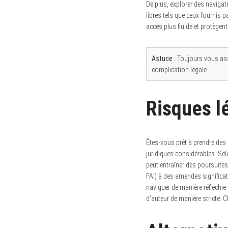
De plus, explorer des navigat
libres tels que ceux fournis
accès plus fluide et protègent
S
e
Astuce :
Toujours vous assu
a
complication légale.
r
c
h
f
Risques l
o
r
:
Êtes-vous prêt à prendre des 
juridiques considérables. Sel
peut entraîner des poursuit
FAI) à des amendes significa
naviguer de manière réfléchie 
d’auteur de manière stricte. 