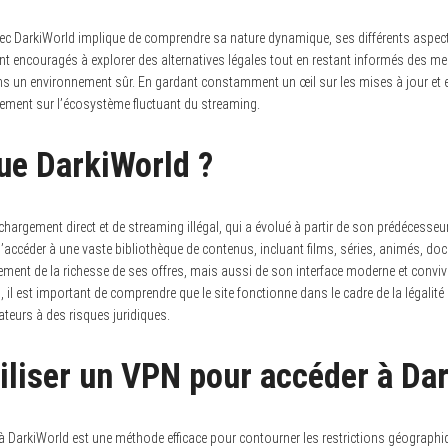
ec DarkiWorld implique de comprendre sa nature dynamique, ses différents aspects 
nt encouragés à explorer des alternatives légales tout en restant informés des me
ans un environnement sûr. En gardant constamment un œil sur les mises à jour et 
cement sur l’écosystème fluctuant du streaming.
ue DarkiWorld ?
chargement direct et de streaming illégal, qui a évolué à partir de son prédécesseur
d’accéder à une vaste bibliothèque de contenus, incluant films, séries, animés, do
nt de la richesse de ses offres, mais aussi de son interface moderne et conviviale
s, il est important de comprendre que le site fonctionne dans le cadre de la légalit
ateurs à des risques juridiques.
iliser un VPN pour accéder à Da
à DarkiWorld est une méthode efficace pour contourner les restrictions géographiq