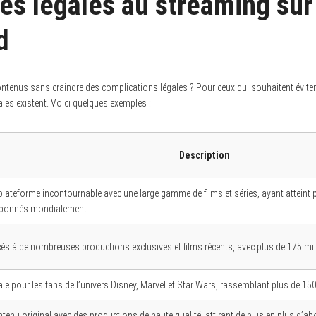
ves légales au streaming sur
d
ontenus sans craindre des complications légales ? Pour ceux qui souhaitent éviter
ales existent. Voici quelques exemples :
Description
plateforme incontournable avec une large gamme de films et séries, ayant atteint 
bonnés mondialement.
ès à de nombreuses productions exclusives et films récents, avec plus de 175 mi
ale pour les fans de l’univers Disney, Marvel et Star Wars, rassemblant plus de 15
tenu original avec des productions de haute qualité, attirant de plus en plus d’