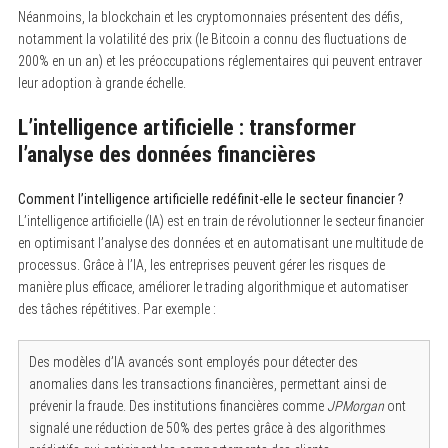
Néanmoins, la blockchain et les cryptomonnaies présentent des défis,
e
a
notamment la volatilité des prix (le Bitcoin a connu des fluctuations de
r
200% en un an) et les préoccupations réglementaires qui peuvent entraver
c
h
leur adoption à grande échelle.
f
o
L’intelligence artificielle : transformer
r
:
l’analyse des données financières
Comment l’intelligence artificielle redéfinit-elle le secteur financier ?
L’intelligence artificielle (IA) est en train de révolutionner le secteur financier
en optimisant l’analyse des données et en automatisant une multitude de
processus. Grâce à l’IA, les entreprises peuvent gérer les risques de
manière plus efficace, améliorer le trading algorithmique et automatiser
des tâches répétitives. Par exemple :
Des modèles d’IA avancés sont employés pour détecter des
anomalies dans les transactions financières, permettant ainsi de
prévenir la fraude. Des institutions financières comme
JPMorgan
ont
signalé une réduction de 50% des pertes grâce à des algorithmes