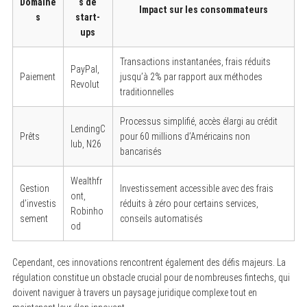
Domaine
s de
Impact sur les consommateurs
s
start-
ups
Transactions instantanées, frais réduits
PayPal,
Paiement
jusqu’à 2% par rapport aux méthodes
Revolut
traditionnelles
Processus simplifié, accès élargi au crédit
LendingC
Prêts
pour 60 millions d’Américains non
lub, N26
bancarisés
Wealthfr
Gestion
Investissement accessible avec des frais
ont,
d’investis
réduits à zéro pour certains services,
Robinho
sement
conseils automatisés
od
Cependant, ces innovations rencontrent également des défis majeurs. La
régulation constitue un obstacle crucial pour de nombreuses fintechs, qui
doivent naviguer à travers un paysage juridique complexe tout en