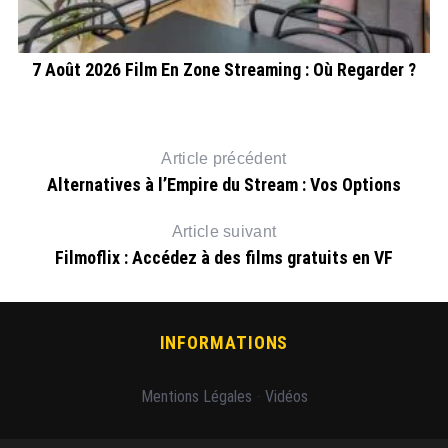
7 Août 2026 Film En Zone Streaming : Où Regarder ?
T
Article précédent
Alternatives à l’Empire du Stream : Vos Options
Article suivant
Filmoflix : Accédez à des films gratuits en VF
INFORMATIONS
Mentions Légales
-
Vidéos