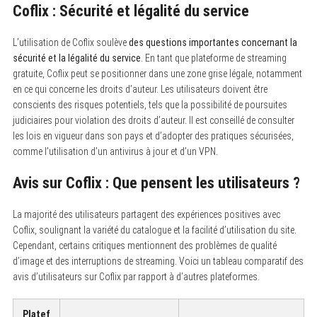
Coflix : Sécurité et légalité du service
L’utilisation de Coflix soulève
des questions importantes concernant la
sécurité et la légalité du service
. En tant que plateforme de streaming
gratuite, Coflix peut se positionner dans une zone grise légale, notamment
en ce qui concerne les droits d’auteur. Les utilisateurs doivent être
conscients des risques potentiels, tels que la possibilité de poursuites
judiciaires pour violation des droits d’auteur. Il est conseillé de consulter
les lois en vigueur dans son pays et d’adopter des pratiques sécurisées,
comme l’utilisation d’un antivirus à jour et d’un VPN.
Avis sur Coflix : Que pensent les utilisateurs ?
S
e
a
La majorité des utilisateurs partagent des expériences positives avec
r
c
Coflix, soulignant la variété du catalogue et la facilité d’utilisation du site.
h
Cependant, certains critiques mentionnent des problèmes de qualité
f
d’image et des interruptions de streaming. Voici un tableau comparatif des
o
r
avis d’utilisateurs sur Coflix par rapport à d’autres plateformes.
:
Platef