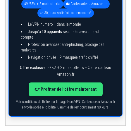
🎁 -73% + 3 mois offerts
🛍️ Carte cadeau Amazon.fr
✅ 30 jours satisfait ou remboursé
Le VPN numéro 1 dans le monde !
Jusqu’à
10 appareils
sécurisés avec un seul
compte
Protection avancée : anti-phishing, blocage des
malwares
Navigation privée : IP masquée, trafic chiffré
Offre exclusive :
-73% + 3 mois offerts + Carte cadeau
Amazon.fr
👉 Profiter de l’offre maintenant
Voir conditions de l’offre sur la page NordVPN. Carte cadeau Amazon.fr
envoyée après éligibilité. Garantie de remboursement 30 jours.